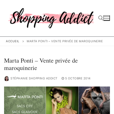
Aller
au
contenu
Rechercher :
ACCUEIL
MARTA PONTI – VENTE PRIVÉE DE MAROQUINERIE
Marta Ponti – Vente privée de
maroquinerie
STÉPHANIE SHOPPING ADDICT
5 OCTOBRE 2014