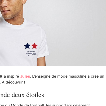
⚽️ a inspiré
Jules
. L’enseigne de mode masculine a créé un
 A découvrir !
nde deux étoiles
pe du Monde de football, les supporters célèbrent