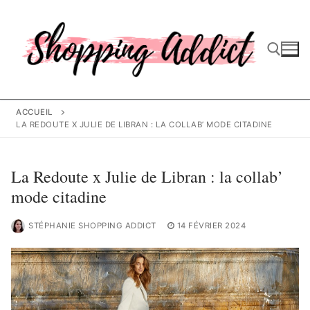
Aller
au
contenu
Rechercher :
ACCUEIL
LA REDOUTE X JULIE DE LIBRAN : LA COLLAB’ MODE CITADINE
La Redoute x Julie de Libran : la collab’
mode citadine
STÉPHANIE SHOPPING ADDICT
14 FÉVRIER 2024