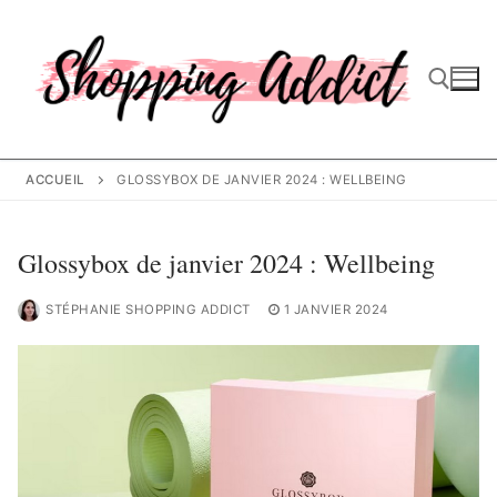
Aller
au
contenu
Rechercher :
ACCUEIL
GLOSSYBOX DE JANVIER 2024 : WELLBEING
Glossybox de janvier 2024 : Wellbeing
STÉPHANIE SHOPPING ADDICT
1 JANVIER 2024