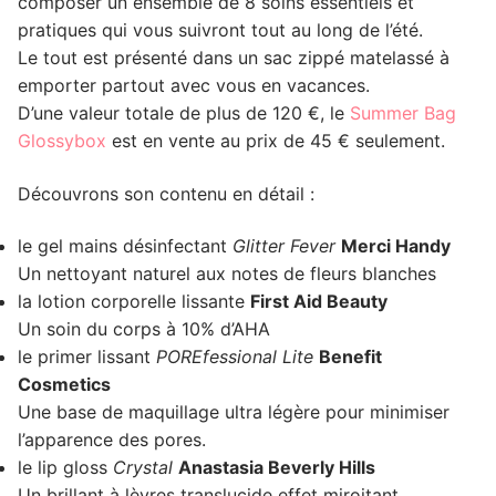
composer un ensemble de 8 soins essentiels et
pratiques qui vous suivront tout au long de l’été.
Le tout est présenté dans un sac zippé matelassé à
emporter partout avec vous en vacances.
D’une valeur totale de plus de 120 €, le
Summer Bag
Glossybox
est en vente au prix de 45 € seulement.
Découvrons son contenu en détail :
le gel mains désinfectant
Glitter Fever
Merci Handy
Un nettoyant naturel aux notes de fleurs blanches
la lotion corporelle lissante
First Aid Beauty
Un soin du corps à 10% d’AHA
le primer lissant
POREfessional Lite
Benefit
Cosmetics
Une base de maquillage ultra légère pour minimiser
l’apparence des pores.
le lip gloss
Crystal
Anastasia Beverly Hills
Un brillant à lèvres translucide effet miroitant