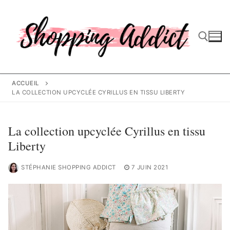
Aller
au
contenu
Rechercher :
ACCUEIL
LA COLLECTION UPCYCLÉE CYRILLUS EN TISSU LIBERTY
La collection upcyclée Cyrillus en tissu
Liberty
STÉPHANIE SHOPPING ADDICT
7 JUIN 2021