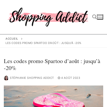
Aller
au
contenu
Rechercher :
ACCUEIL
LES CODES PROMO SPARTOO D’AOÛT : JUSQU’À -20%
Les codes promo Spartoo d’août : jusqu’à
-20%
STÉPHANIE SHOPPING ADDICT
4 AOÛT 2023