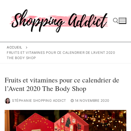
Aller
au
contenu
Rechercher :
ACCUEIL
FRUITS ET VITAMINES POUR CE CALENDRIER DE L’AVENT 2020
THE BODY SHOP
Fruits et vitamines pour ce calendrier de
l’Avent 2020 The Body Shop
STÉPHANIE SHOPPING ADDICT
14 NOVEMBRE 2020