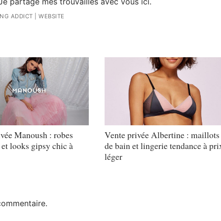
Je partage mes trouvailles avec vous ici.
ING ADDICT
|
WEBSITE
ivée Manoush : robes
Vente privée Albertine : maillots
et looks gipsy chic à
de bain et lingerie tendance à pri
léger
commentaire.