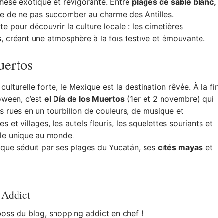
thèse exotique et revigorante. Entre
plages de sable blanc,
cile de ne pas succomber au charme des Antilles.
e pour découvrir la culture locale : les cimetières
rs, créant une atmosphère à la fois festive et émouvante.
uertos
ulturelle forte, le Mexique est la destination rêvée. À la fi
loween, c’est
el Día de los Muertos
(1er et 2 novembre) qui
es rues en un tourbillon de couleurs, de musique et
s et villages, les autels fleuris, les squelettes souriants et
cle unique au monde.
xique séduit par ses plages du Yucatán, ses
cités mayas
et
 Addict
 boss du blog, shopping addict en chef !