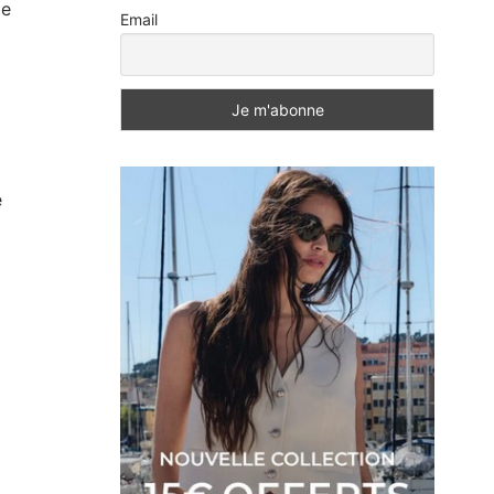
de
Email
e