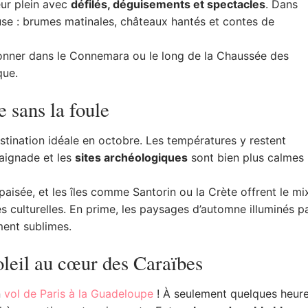
eur plein avec
défilés, déguisements et spectacles
. Dans
use : brumes matinales, châteaux hantés et contes de
donner dans le Connemara ou le long de la Chaussée des
que.
e sans la foule
estination idéale en octobre. Les températures y restent
aignade et les
sites archéologiques
sont bien plus calmes
isée, et les îles comme Santorin ou la Crète offrent le mi
s culturelles. En prime, les paysages d’automne illuminés p
ment sublimes.
leil au cœur des Caraïbes
n
vol de Paris à la Guadeloupe
! À seulement quelques heur