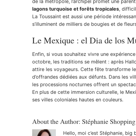
de la métropole, l’archipel promet une paren
lagons turquoise et forêts tropicales
, diffi
La Toussaint est aussi une période intéressant
s’illuminent de milliers de bougies et de fleu
Le Mexique : el Dia de los M
Enfin, si vous souhaitez vivre une expérience c
octobre, les traditions se mêlent : après Hal
attire les voyageurs. Cette fête transforme l
d’offrandes dédiées aux défunts. Dans les ville
les processions nocturnes offrent un specta
En plus de cette immersion culturelle, le Me
ses villes coloniales hautes en couleurs.
About the Author:
Stéphanie Shopping
Hello, moi c’est Stéphanie, big