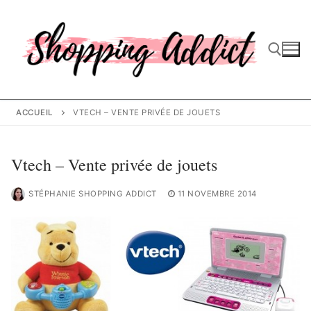
Aller
au
contenu
Rechercher :
ACCUEIL
VTECH – VENTE PRIVÉE DE JOUETS
Vtech – Vente privée de jouets
STÉPHANIE SHOPPING ADDICT
11 NOVEMBRE 2014