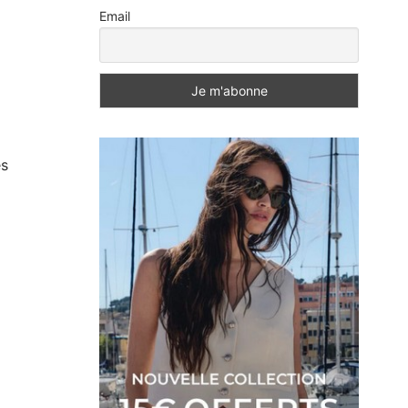
Email
és