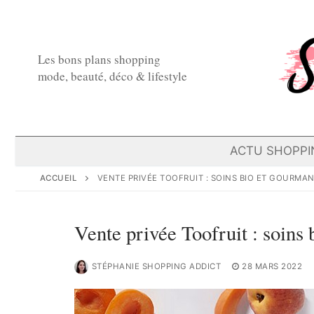
Aller
au
contenu
Les bons plans shopping
mode, beauté, déco & lifestyle
ACTU SHOPPI
ACCUEIL
VENTE PRIVÉE TOOFRUIT : SOINS BIO ET GOURMA
Vente privée Toofruit : soins 
STÉPHANIE SHOPPING ADDICT
28 MARS 2022