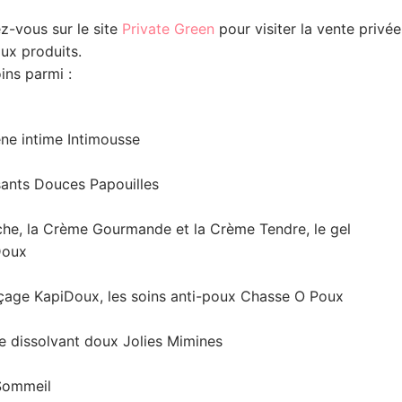
ez-vous sur le site
Private Green
pour visiter la vente privée
aux produits.
ins parmi :
ène intime Intimousse
sants Douces Papouilles
che, la Crème Gourmande et la Crème Tendre, le gel
Doux
nçage KapiDoux, les soins anti-poux Chasse O Poux
le dissolvant doux Jolies Mimines
Sommeil