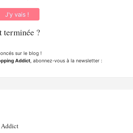
J'y vais !
t terminée ?
ncés sur le blog !
opping Addict
, abonnez-vous à la newsletter :
 Addict