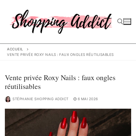
Aller
au
contenu
Rechercher :
ACCUEIL
VENTE PRIVÉE ROXY NAILS : FAUX ONGLES RÉUTILISABLES
Vente privée Roxy Nails : faux ongles
réutilisables
STÉPHANIE SHOPPING ADDICT
6 MAI 2026