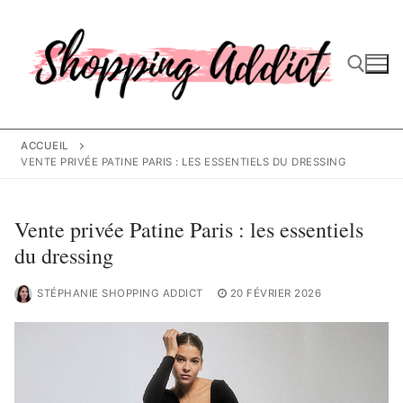
Aller
au
contenu
Rechercher :
ACCUEIL
VENTE PRIVÉE PATINE PARIS : LES ESSENTIELS DU DRESSING
Vente privée Patine Paris : les essentiels
du dressing
STÉPHANIE SHOPPING ADDICT
20 FÉVRIER 2026