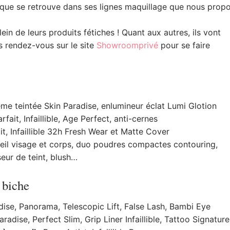
ique se retrouve dans ses lignes maquillage que nous prop
ein de leurs produits fétiches ! Quant aux autres, ils vont
s rendez-vous sur le site
Showroomprivé
pour se faire
me teintée Skin Paradise, enlumineur éclat Lumi Glotion
ait, Infaillible, Age Perfect, anti-cernes
t, Infaillible 32h Fresh Wear et Matte Cover
leil visage et corps, duo poudres compactes contouring,
seur de teint, blush…
 biche
dise, Panorama, Telescopic Lift, False Lash, Bambi Eye
radise, Perfect Slim, Grip Liner Infaillible, Tattoo Signature