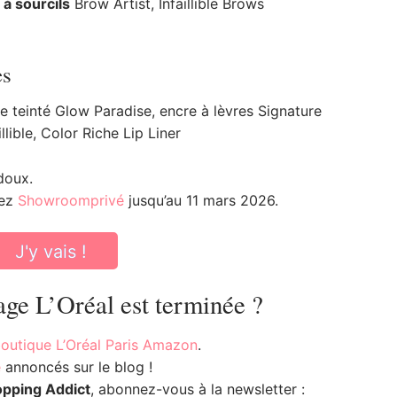
 à sourcils
Brow Artist, Infaillible Brows
es
me teinté Glow Paradise, encre à lèvres Signature
llible, Color Riche Lip Liner
doux.
hez
Showroomprivé
jusqu’au 11 mars 2026.
J'y vais !
age L’Oréal est terminée ?
outique L’Oréal Paris Amazon
.
e
annoncés sur le blog !
opping Addict
, abonnez-vous à la newsletter :