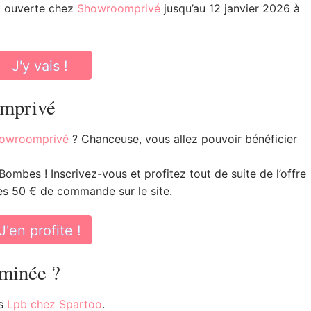
 ouverte chez
Showroomprivé
jusqu’au 12 janvier 2026 à
J'y vais !
omprivé
owroomprivé
? Chanceuse, vous allez pouvoir bénéficier
ombes ! Inscrivez-vous et profitez tout de suite de l’offre
s 50 € de commande sur le site.
J'en profite !
rminée ?
es
Lpb chez Spartoo
.