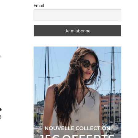
Email
s
e
!