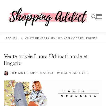
Aller
au
contenu
Rechercher :
ACCUEIL
VENTE PRIVÉE LAURA URBINATI MODE ET LINGERIE
Vente privée Laura Urbinati mode et
lingerie
STÉPHANIE SHOPPING ADDICT
18 SEPTEMBRE 2018