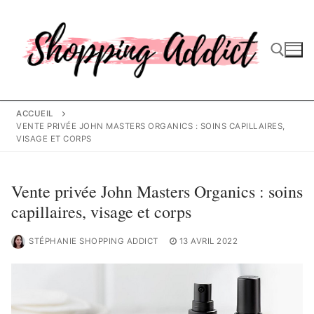
Aller
au
contenu
Rechercher :
ACCUEIL
VENTE PRIVÉE JOHN MASTERS ORGANICS : SOINS CAPILLAIRES,
VISAGE ET CORPS
Vente privée John Masters Organics : soins
capillaires, visage et corps
STÉPHANIE SHOPPING ADDICT
13 AVRIL 2022