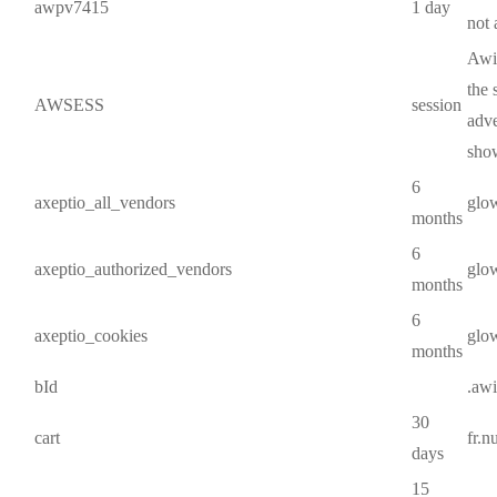
awpv7415
1 day
not 
Awin
the 
AWSESS
session
adve
show
6
axeptio_all_vendors
glo
months
6
axeptio_authorized_vendors
glo
months
6
axeptio_cookies
glo
months
bId
.aw
30
cart
fr.
days
15