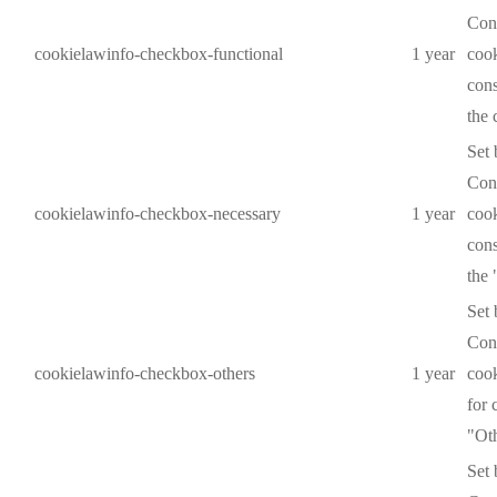
Cons
cookielawinfo-checkbox-functional
1 year
cook
cons
the 
Set
Cons
cookielawinfo-checkbox-necessary
1 year
cook
cons
the 
Set
Cons
cookielawinfo-checkbox-others
1 year
cook
for 
"Oth
Set