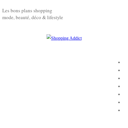
Aller
Menu
Fermer
Les bons plans shopping
au
mode, beauté, déco & lifestyle
contenu