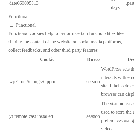
date660005813
.par
days
Functional
Functional
Functional cookies help to perform certain functionalities like
sharing the content of the website on social media platforms,
collect feedbacks, and other third-party features.
Cookie
Durée
Des
WordPress sets t
interacts with em
wpEmojiSettingsSupports
session
site. It helps dete
browser can displ
The yt-remote-cas
used to store the 
yt-remote-cast-installed
session
preferences usi
video.