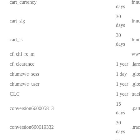
cart_currency
fr.
days
30
cart_sig
fr.
days
30
cart_ts
fr.
days
cf_chl_rc_m
www.
cf_clearance
1 year
.lar
chumewe_sess
1 day
.glo
chumewe_user
1 year
.glo
CLC
1 year
trac
15
conversion660005813
.par
days
30
conversion660019332
.tra
days