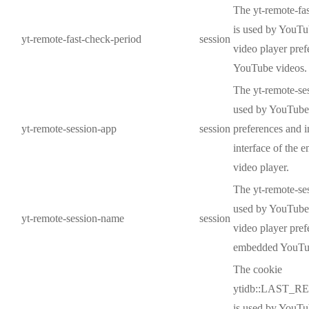
The yt-remote-fa
is used by YouTub
yt-remote-fast-check-period
session
video player pre
YouTube videos.
The yt-remote-se
used by YouTube 
yt-remote-session-app
session
preferences and i
interface of the
video player.
The yt-remote-se
used by YouTube t
yt-remote-session-name
session
video player pref
embedded YouTu
The cookie
ytidb::LAST_
is used by YouTub