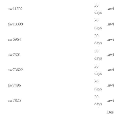
30
aw11302
.aw
days
30
aw13390
.aw
days
30
aw6964
.aw
days
30
aw7301
.aw
days
30
aw73622
.aw
days
30
aw7496
.aw
days
30
aw7825
.aw
days
Desc