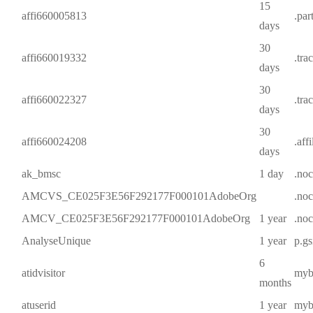
15
affi660005813
.par
days
30
affi660019332
.tra
days
30
affi660022327
.tra
days
30
affi660024208
.aff
days
ak_bmsc
1 day
.noc
AMCVS_CE025F3E56F292177F000101AdobeOrg
.noc
AMCV_CE025F3E56F292177F000101AdobeOrg
1 year
.noc
AnalyseUnique
1 year
p.gs
6
atidvisitor
mybe
months
atuserid
1 year
mybe