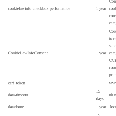
Cons
cookielawinfo-checkbox-performance
1 year
cook
cons
cat
Cook
to r
stat
CookieLawInfoConsent
1 year
cate
CCP
coor
prim
csrf_token
www
15
data-timeout
uk.
days
datadome
1 year
.loc
15