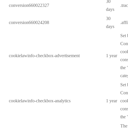
30
conversion660022327
.tra
days
30
conversion660024208
.aff
days
Set
Cons
cook
cookielawinfo-checkbox-advertisement
1 year
cons
the
cate
Set
Cons
cookielawinfo-checkbox-analytics
1 year
cook
cons
the 
The