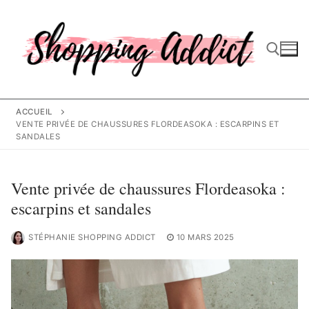
Aller
au
contenu
Rechercher :
ACCUEIL
VENTE PRIVÉE DE CHAUSSURES FLORDEASOKA : ESCARPINS ET
SANDALES
Vente privée de chaussures Flordeasoka :
escarpins et sandales
STÉPHANIE SHOPPING ADDICT
10 MARS 2025