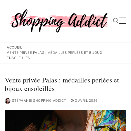
Aller
au
contenu
Rechercher :
ACCUEIL
VENTE PRIVÉE PALAS : MÉDAILLES PERLÉES ET BIJOUX
ENSOLEILLÉS
Vente privée Palas : médailles perlées et
bijoux ensoleillés
STÉPHANIE SHOPPING ADDICT
3 AVRIL 2026