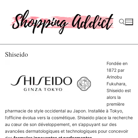
Aller
au
contenu
Rechercher :
Shiseido
Fondée en
1872 par
Arinobu
Fukuhara,
Shiseido est
alors la
première
pharmacie de style occidental au Japon. Installée à Tokyo,
l’officine évolua vers la cosmétique. Shiseido place la recherche
au cœur de son développement, en s’appuyant sur des
avancées dermatologiques et technologiques pour concevoir
des
formules innovantes et performantes
.