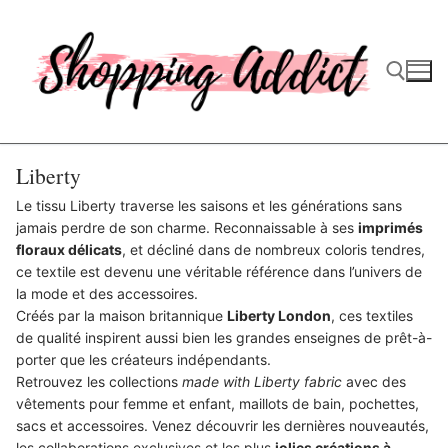
Aller
au
contenu
Rechercher :
Liberty
Le tissu Liberty traverse les saisons et les générations sans
jamais perdre de son charme. Reconnaissable à ses
imprimés
floraux délicats
, et décliné dans de nombreux coloris tendres,
ce textile est devenu une véritable référence dans l’univers de
la mode et des accessoires.
Créés par la maison britannique
Liberty London
, ces textiles
de qualité inspirent aussi bien les grandes enseignes de prêt-à-
porter que les créateurs indépendants.
Retrouvez les collections
made with Liberty fabric
avec des
vêtements pour femme et enfant, maillots de bain, pochettes,
sacs et accessoires. Venez découvrir les dernières nouveautés,
les collaborations exclusives et les plus
jolies créations à