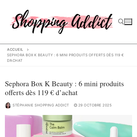
Aller
au
contenu
Rechercher :
ACCUEIL
SEPHORA BOX K BEAUTY : 6 MINI PRODUITS OFFERTS DÈS 119 €
D’ACHAT
Sephora Box K Beauty : 6 mini produits
offerts dès 119 € d’achat
STÉPHANIE SHOPPING ADDICT
29 OCTOBRE 2025