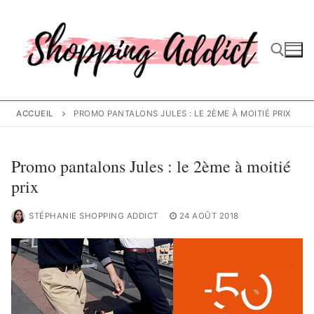
Aller
au
contenu
Rechercher :
ACCUEIL
PROMO PANTALONS JULES : LE 2ÈME À MOITIÉ PRIX
Promo pantalons Jules : le 2ème à moitié
prix
STÉPHANIE SHOPPING ADDICT
24 AOÛT 2018