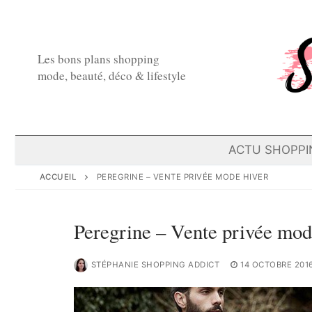
Aller
au
contenu
Les bons plans shopping
mode, beauté, déco & lifestyle
ACTU SHOPPI
ACCUEIL
PEREGRINE – VENTE PRIVÉE MODE HIVER
Peregrine – Vente privée mod
STÉPHANIE SHOPPING ADDICT
14 OCTOBRE 201