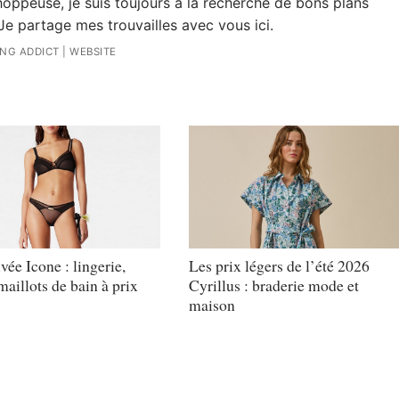
oppeuse, je suis toujours à la recherche de bons plans
Je partage mes trouvailles avec vous ici.
ING ADDICT
|
WEBSITE
vée Icone : lingerie,
Les prix légers de l’été 2026
aillots de bain à prix
Cyrillus : braderie mode et
maison