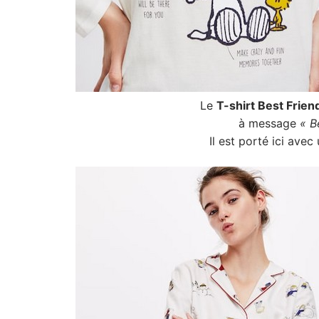
Le
T-shirt Best Frien
à message
« B
Il est porté ici ave