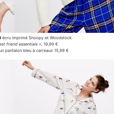
d
écru imprimé Snoopy et Woodstock
est friend essentials »
, 19,99 €
c un pantalon bleu à carreaux 15,99 €