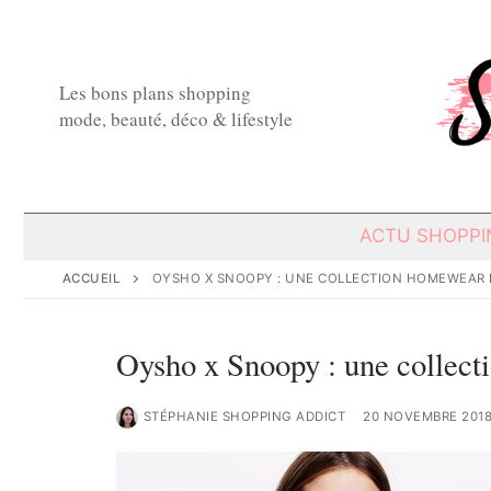
Aller
au
contenu
Les bons plans shopping
mode, beauté, déco & lifestyle
ACTU SHOPPI
ACCUEIL
OYSHO X SNOOPY : UNE COLLECTION HOMEWEAR 
Oysho x Snoopy : une collec
STÉPHANIE SHOPPING ADDICT
20 NOVEMBRE 201