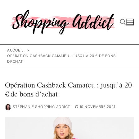
Aller
au
contenu
Rechercher :
ACCUEIL
OPÉRATION CASHBACK CAMAÏEU : JUSQU’À 20 € DE BONS
D’ACHAT
Opération Cashback Camaïeu : jusqu’à 20
€ de bons d’achat
STÉPHANIE SHOPPING ADDICT
10 NOVEMBRE 2021