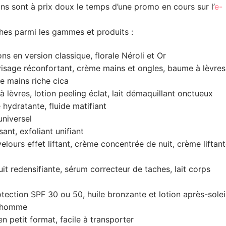
ns sont à prix doux le temps d’une promo en cours sur l’
e-
ches parmi les gammes et produits :
ons en version classique, florale Néroli et Or
isage réconfortant, crème mains et ongles, baume à lèvres
 mains riche cica
 lèvres, lotion peeling éclat, lait démaquillant onctueux
hydratante, fluide matifiant
universel
ssant, exfoliant unifiant
lours effet liftant, crème concentrée de nuit, crème liftant
it redensifiante, sérum correcteur de taches, lait corps
otection SPF 30 ou 50, huile bronzante et lotion après-solei
r homme
n petit format, facile à transporter