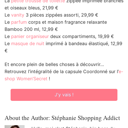
La
petite trousse de toilette
zippée imprimée branches
et oiseaux bleus, 21,99 €
Le
vanity
3 pièces zippées assorti, 29,99 €
Le
parfum
corps et maison fragrance relaxante
Bamboo 200 ml, 12,99 €
Le
panier organiseur
deux compartiments, 19,99 €
Le
masque de nuit
imprimé à bandeau élastiqué, 12,99
€
Et encore plein de belles choses à découvrir…
Retrouvez l’intégralité de la capsule Coordonné sur l’
e-
shop Women’Secret
!
J'y vais !
About the Author:
Stéphanie Shopping Addict