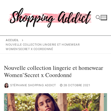
Aller
au
contenu
Rechercher :
ACCUEIL
NOUVELLE COLLECTION LINGERIE ET HOMEWEAR
WOMEN’SECRET X COORDONNÉ
Nouvelle collection lingerie et homewear
Women’Secret x Coordonné
STÉPHANIE SHOPPING ADDICT
28 OCTOBRE 2021