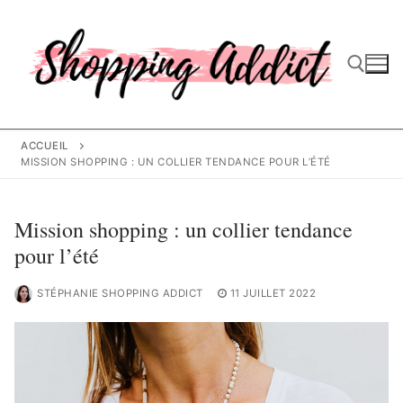
Aller
au
contenu
Rechercher :
ACCUEIL
MISSION SHOPPING : UN COLLIER TENDANCE POUR L’ÉTÉ
Mission shopping : un collier tendance
pour l’été
STÉPHANIE SHOPPING ADDICT
11 JUILLET 2022