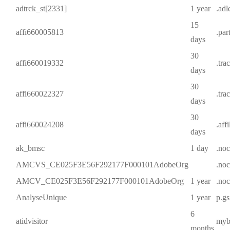
adtrck_st[2331]
1 year
.ad
15
affi660005813
.par
days
30
affi660019332
.tra
days
30
affi660022327
.tra
days
30
affi660024208
.aff
days
ak_bmsc
1 day
.noc
AMCVS_CE025F3E56F292177F000101AdobeOrg
.noc
AMCV_CE025F3E56F292177F000101AdobeOrg
1 year
.noc
AnalyseUnique
1 year
p.gs
6
atidvisitor
mybe
months