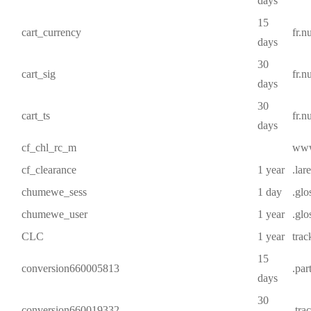
days
15
cart_currency
fr.
days
30
cart_sig
fr.
days
30
cart_ts
fr.
days
cf_chl_rc_m
www.
cf_clearance
1 year
.lar
chumewe_sess
1 day
.glo
chumewe_user
1 year
.glo
CLC
1 year
trac
15
conversion660005813
.par
days
30
conversion660019332
.tra