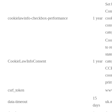
Set
Cons
cookielawinfo-checkbox-performance
1 year
cook
cons
cat
Cook
to r
stat
CookieLawInfoConsent
1 year
cate
CCP
coor
prim
csrf_token
www
15
data-timeout
uk.
days