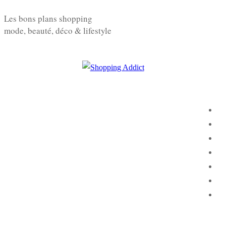
Aller
Menu
Fermer
Les bons plans shopping
au
mode, beauté, déco & lifestyle
contenu