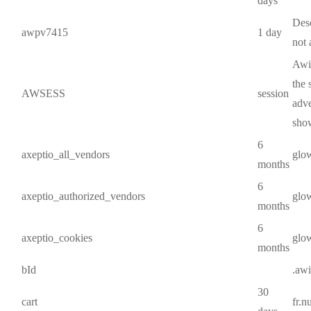
days
Desc
awpv7415
1 day
not 
Awin
the 
AWSESS
session
adve
show
6
axeptio_all_vendors
glo
months
6
axeptio_authorized_vendors
glo
months
6
axeptio_cookies
glo
months
bId
.aw
30
cart
fr.