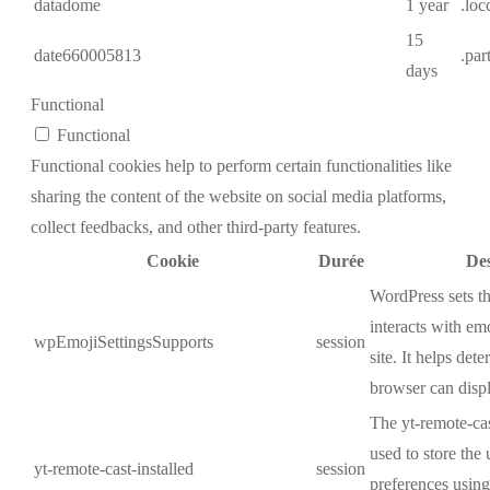
datadome
1 year
.loc
15
date660005813
.par
days
Functional
Functional
Functional cookies help to perform certain functionalities like
sharing the content of the website on social media platforms,
collect feedbacks, and other third-party features.
Cookie
Durée
Des
WordPress sets t
interacts with em
wpEmojiSettingsSupports
session
site. It helps dete
browser can displ
The yt-remote-cas
used to store the 
yt-remote-cast-installed
session
preferences usi