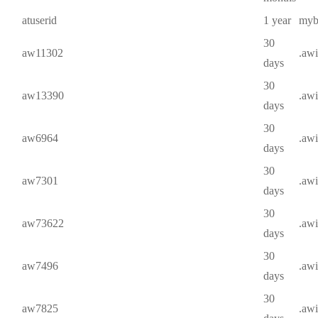
atuserid
1 year
mybe
30
aw11302
.aw
days
30
aw13390
.aw
days
30
aw6964
.aw
days
30
aw7301
.aw
days
30
aw73622
.aw
days
30
aw7496
.aw
days
30
aw7825
.aw