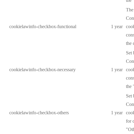
the 
The
Cons
cookielawinfo-checkbox-functional
1 year
cook
cons
the 
Set
Cons
cookielawinfo-checkbox-necessary
1 year
cook
cons
the 
Set
Cons
cookielawinfo-checkbox-others
1 year
cook
for 
"Oth