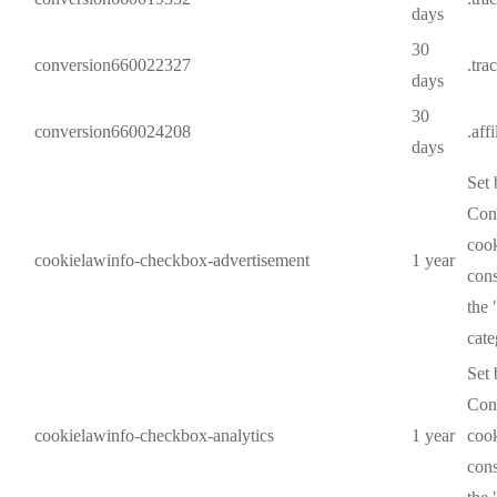
days
30
conversion660022327
.tra
days
30
conversion660024208
.aff
days
Set
Cons
cook
cookielawinfo-checkbox-advertisement
1 year
cons
the
cate
Set
Cons
cookielawinfo-checkbox-analytics
1 year
cook
cons