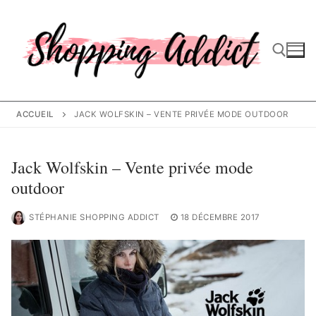
Aller
au
contenu
Rechercher :
ACCUEIL
JACK WOLFSKIN – VENTE PRIVÉE MODE OUTDOOR
Jack Wolfskin – Vente privée mode
outdoor
STÉPHANIE SHOPPING ADDICT
18 DÉCEMBRE 2017