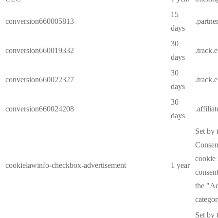
15
conversion660005813
.partne
days
30
conversion660019332
.track.
days
30
conversion660022327
.track.
days
30
conversion660024208
.affilia
days
Set by
Consent
cookie 
cookielawinfo-checkbox-advertisement
1 year
consent
the "A
categor
Set by