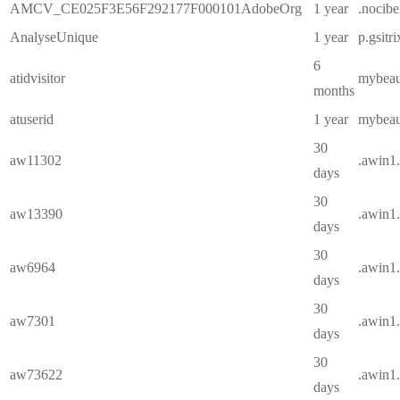
AMCV_CE025F3E56F292177F000101AdobeOrg
1 year
.nocibe
AnalyseUnique
1 year
p.gsitr
6
atidvisitor
mybeaut
months
atuserid
1 year
mybeaut
30
aw11302
.awin1
days
30
aw13390
.awin1
days
30
aw6964
.awin1
days
30
aw7301
.awin1
days
30
aw73622
.awin1
days