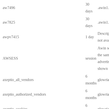
30
aw7496
.awin1
days
30
aw7825
.awin1
days
Descrip
awpv7415
1 day
not ava
Awin se
the sam
AWSESS
session
adverti
shown t
6
axeptio_all_vendors
glowri
months
6
axeptio_authorized_vendors
glowri
months
6
axeptio_cookies
glowri