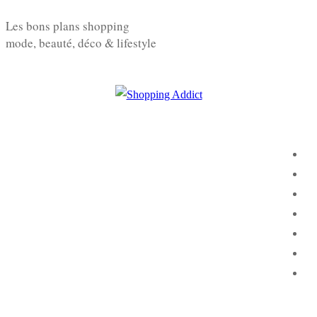
Aller
Menu
Fermer
Les bons plans shopping
au
mode, beauté, déco & lifestyle
contenu