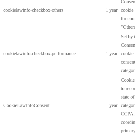
Consent
cookielawinfo-checkbox-others
1 year
cookie 
for coo
"Others
Set by
Consent
cookielawinfo-checkbox-performance
1 year
cookie 
consent
catego
CookieY
to reco
state o
CookieLawInfoConsent
1 year
categor
CCPA. 
coordin
primary