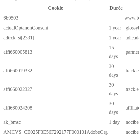
Cookie
Durée
6b9503
www.be
actualOptanonConsent
1 year
.glossy
adtrck_st[2331]
1 year
.adlea
15
affi660005813
.partne
days
30
affi660019332
.track.
days
30
affi660022327
.track.
days
30
affi660024208
.affilia
days
ak_bmsc
1 day
.nocibe
AMCVS_CE025F3E56F292177F000101AdobeOrg
.nocibe