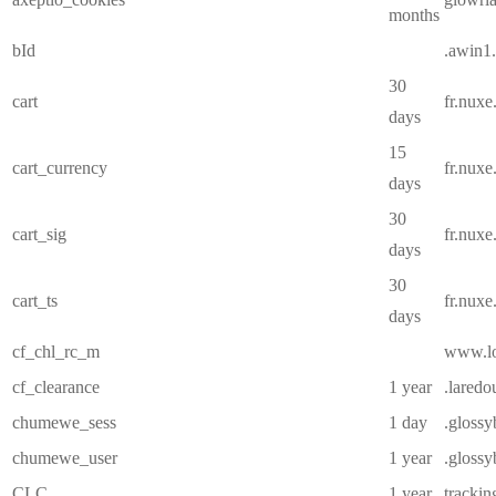
months
bId
.awin1
30
cart
fr.nux
days
15
cart_currency
fr.nux
days
30
cart_sig
fr.nux
days
30
cart_ts
fr.nux
days
cf_chl_rc_m
www.lor
cf_clearance
1 year
.laredou
chumewe_sess
1 day
.glossy
chumewe_user
1 year
.glossy
CLC
1 year
trackin