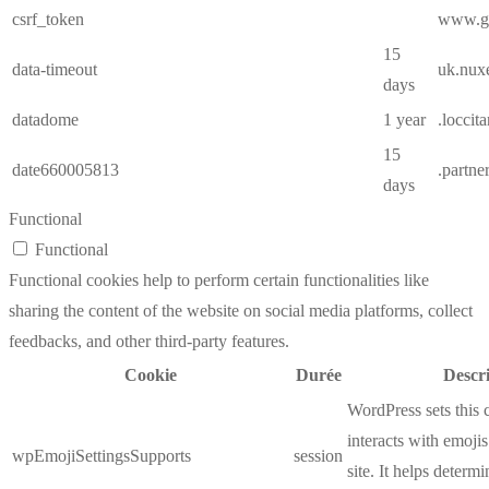
csrf_token
www.gl
15
data-timeout
uk.nux
days
datadome
1 year
.loccit
15
date660005813
.partne
days
Functional
Functional
Functional cookies help to perform certain functionalities like
sharing the content of the website on social media platforms, collect
feedbacks, and other third-party features.
Cookie
Durée
Descr
WordPress sets this 
interacts with emoji
wpEmojiSettingsSupports
session
site. It helps determi