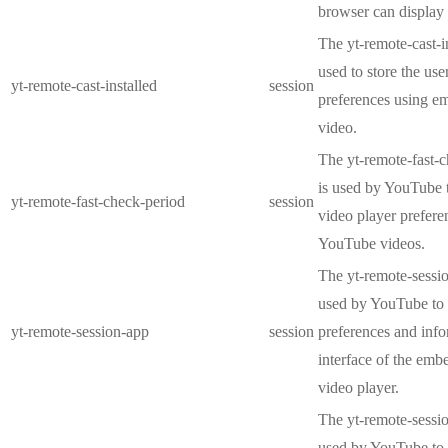
browser can display 
The yt-remote-cast-in
used to store the use
yt-remote-cast-installed
session
preferences using 
video.
The yt-remote-fast-
is used by YouTube t
yt-remote-fast-check-period
session
video player prefer
YouTube videos.
The yt-remote-sessio
used by YouTube to 
yt-remote-session-app
session
preferences and info
interface of the em
video player.
The yt-remote-sessi
used by YouTube to s