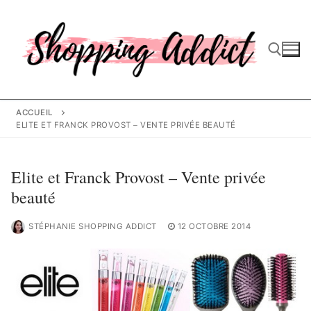
Aller
au
contenu
Rechercher :
ACCUEIL
ELITE ET FRANCK PROVOST – VENTE PRIVÉE BEAUTÉ
Elite et Franck Provost – Vente privée
beauté
STÉPHANIE SHOPPING ADDICT
12 OCTOBRE 2014