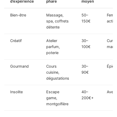
d’expérience
phare
moyen
Bien-être
Massage,
50–
Femm
spa, coffrets
150€
activ
détente
Créatif
Atelier
30–
Curie
parfum,
100€
manue
poterie
Gourmand
Cours
30–
Épicu
cuisine,
90€
dégustations
Insolite
Escape
40–
Avent
game,
200€+
montgolfière