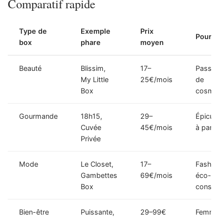
Comparatif rapide
Type de
Exemple
Prix
Pour q
box
phare
moyen
Beauté
Blissim,
17–
Passio
My Little
25€/mois
de
Box
cosmét
Gourmande
18h15,
29–
Épicur
Cuvée
45€/mois
à part
Privée
Mode
Le Closet,
17–
Fashio
Gambettes
69€/mois
éco-
Box
consci
Bien-être
Puissante,
29–99€
Femme