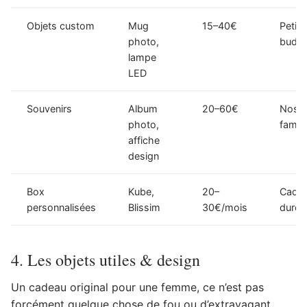
Objets custom
Mug
15–40€
Petits
photo,
budge
lampe
LED
Souvenirs
Album
20–60€
Nosta
photo,
famill
affiche
design
Box
Kube,
20–
Cadea
personnalisées
Blissim
30€/mois
dure
4. Les objets utiles & design
Un cadeau original pour une femme, ce n’est pas
forcément quelque chose de fou ou d’extravagant.