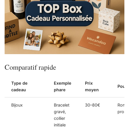
Comparatif rapide
Type de
Exemple
Prix
Pour 
cadeau
phare
moyen
Bijoux
Bracelet
30–80€
Roman
gravé,
proc
collier
initiale