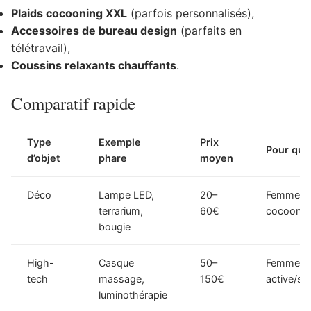
Plaids cocooning XXL
(parfois personnalisés),
Accessoires de bureau design
(parfaits en
télétravail),
Coussins relaxants chauffants
.
Comparatif rapide
Type
Exemple
Prix
Pour qui 
d’objet
phare
moyen
Déco
Lampe LED,
20–
Femme
terrarium,
60€
cocoonin
bougie
High-
Casque
50–
Femme
tech
massage,
150€
active/st
luminothérapie