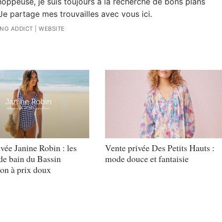
oppeuse, je suis toujours à la recherche de bons plans
Je partage mes trouvailles avec vous ici.
ING ADDICT
|
WEBSITE
vée Janine Robin : les
Vente privée Des Petits Hauts :
de bain du Bassin
mode douce et fantaisie
on à prix doux