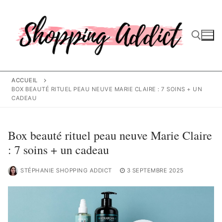
Aller
au
contenu
Rechercher :
ACCUEIL
BOX BEAUTÉ RITUEL PEAU NEUVE MARIE CLAIRE : 7 SOINS + UN
CADEAU
Box beauté rituel peau neuve Marie Claire
: 7 soins + un cadeau
STÉPHANIE SHOPPING ADDICT
3 SEPTEMBRE 2025