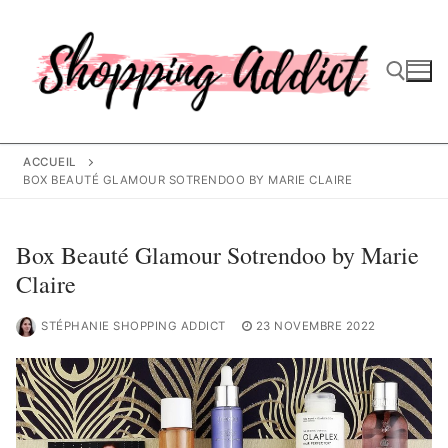
Aller
au
contenu
Rechercher :
ACCUEIL
BOX BEAUTÉ GLAMOUR SOTRENDOO BY MARIE CLAIRE
Box Beauté Glamour Sotrendoo by Marie
Claire
STÉPHANIE SHOPPING ADDICT
23 NOVEMBRE 2022