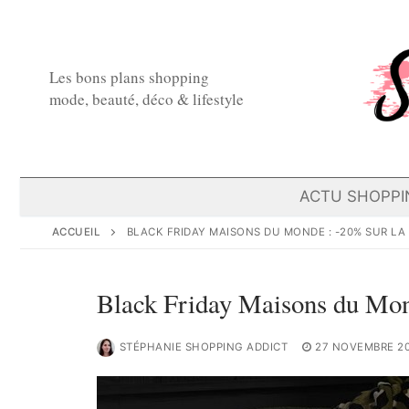
Aller
au
contenu
Les bons plans shopping
mode, beauté, déco & lifestyle
ACTU SHOPPI
ACCUEIL
BLACK FRIDAY MAISONS DU MONDE : -20% SUR LA
Black Friday Maisons du Mond
STÉPHANIE SHOPPING ADDICT
27 NOVEMBRE 2