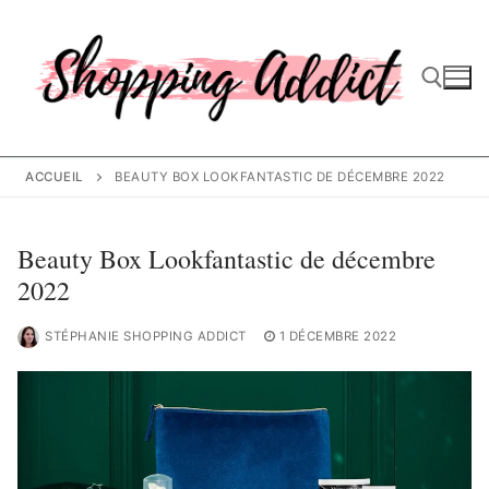
Aller
au
contenu
Rechercher :
ACCUEIL
BEAUTY BOX LOOKFANTASTIC DE DÉCEMBRE 2022
Beauty Box Lookfantastic de décembre
2022
STÉPHANIE SHOPPING ADDICT
1 DÉCEMBRE 2022