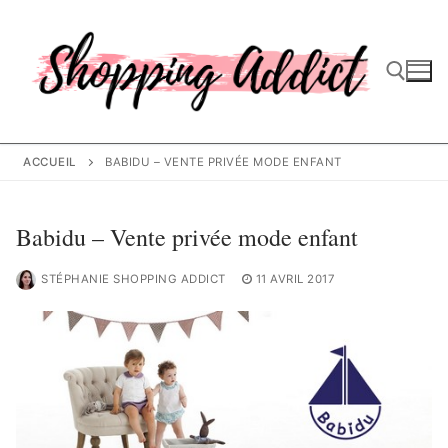
Aller
au
contenu
Rechercher :
ACCUEIL
BABIDU – VENTE PRIVÉE MODE ENFANT
Babidu – Vente privée mode enfant
STÉPHANIE SHOPPING ADDICT
11 AVRIL 2017