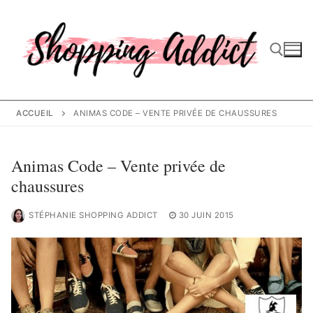
Aller
au
contenu
Rechercher :
ACCUEIL
ANIMAS CODE – VENTE PRIVÉE DE CHAUSSURES
Animas Code – Vente privée de
chaussures
STÉPHANIE SHOPPING ADDICT
30 JUIN 2015