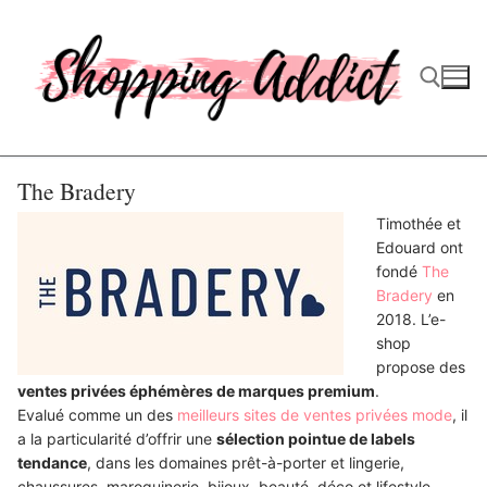
Aller
au
contenu
Rechercher :
The Bradery
Timothée et
Edouard ont
fondé
The
Bradery
en
2018. L’e-
shop
propose des
ventes privées éphémères de marques premium
.
Evalué comme un des
meilleurs sites de ventes privées mode
, il
a la particularité d’offrir une
sélection pointue de labels
tendance
, dans les domaines prêt-à-porter et lingerie,
chaussures, maroquinerie, bijoux, beauté, déco et lifestyle.