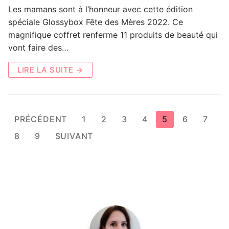
Les mamans sont à l’honneur avec cette édition
spéciale Glossybox Fête des Mères 2022. Ce
magnifique coffret renferme 11 produits de beauté qui
vont faire des…
LIRE LA SUITE →
Pagination
PRÉCÉDENT
1
2
3
4
5
6
7
des
8
9
SUIVANT
publications