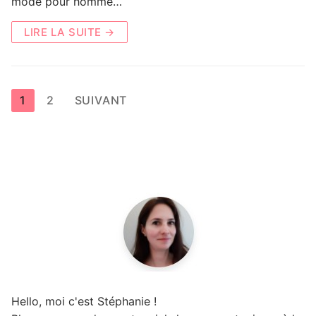
mode pour homme…
LIRE LA SUITE →
Pagination
1
2
SUIVANT
des
publications
Hello, moi c'est Stéphanie !