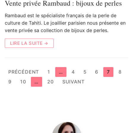
Vente privée Rambaud : bijoux de perles
Rambaud est le spécialiste français de la perle de
culture de Tahiti. Le joaillier parisien nous présente en
vente privée sa collection de bijoux de perles.
LIRE LA SUITE →
Pagination
PRÉCÉDENT
1
…
4
5
6
7
8
des
9
10
…
20
SUIVANT
publications